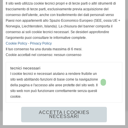
Medicina dello Sport Cascina
Il sito web utilizza cookie tecnici propri e di terze parti o altri strumenti di
Ambulatorio Medicina dello Sport Misericordia di Cascina
tracciamento di terze parti, esclusivamente previa acquisizione del
consenso dell'utente, anche con trasferimento dei dati personali verso
Paesi non appartenenti allo Spazio Economico Europeo (SEE, ossia UE +
Norvegia, Liechtenstein, Islanda). La chiusura del banner comporta il
consenso ai soli cookie tecnici necessari. Se desideri approfondire
Dr. Antonio Cambi Specialista in Medicina dello Sport
l'argomento puoi consultare le informative complete.
Via della Montanina, 14/4 Usigliano di Lari (PI)
Cookie Policy
-
Privacy Policy
www.cambimedisport.com info@cambimedisport.it
Il tuo consenso ha una durata massima di 6 mesi.
Cookie accettati nel consenso: nessun consenso
tecnici necessari
I cookie tecnici e necessari aiutano a rendere fruibile un
sito web abilitando funzioni di base come la navigazione
della pagina e l'accesso alle aree protette del sito web. Il
Privacy Policy
-
Cookie Policy
sito web non può funzionare correttamente senza questi
cookie.
Realizzazione siti web www.sitoper.it
ACCETTA I COOKIES
NECESSARI